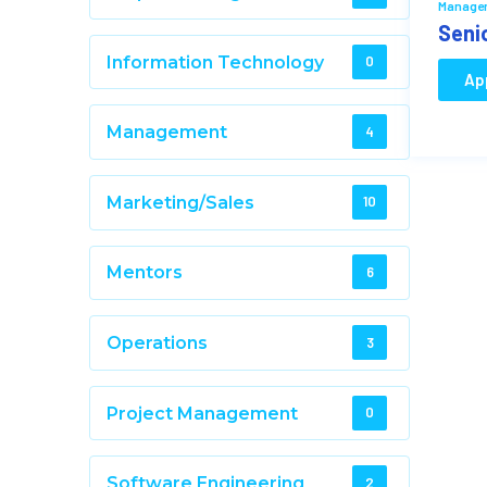
Manage
Seni
Information Technology
0
Ap
Management
4
Marketing/Sales
10
Mentors
6
Operations
3
Project Management
0
Software Engineering
2