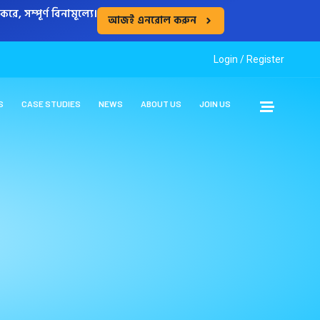
, সম্পূর্ণ বিনামূল্যে।
আজই এনরোল করুন
Login /
Register
S
CASE STUDIES
NEWS
ABOUT US
JOIN US