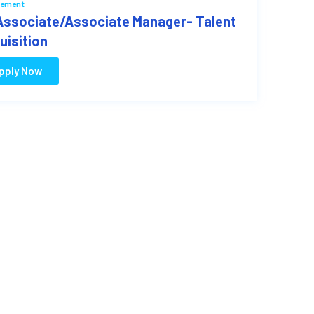
ement
 Associate/Associate Manager- Talent
uisition
pply Now