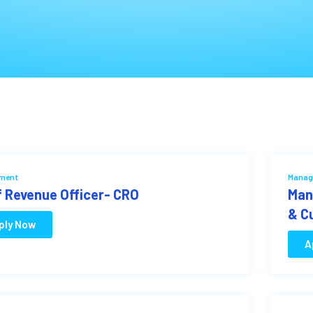
ment
Manag
f Revenue Officer- CRO
Man
& C
ply Now
A