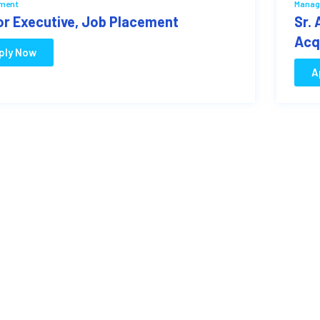
ment
Manag
or Executive, Job Placement
Sr.
Acq
ply Now
A