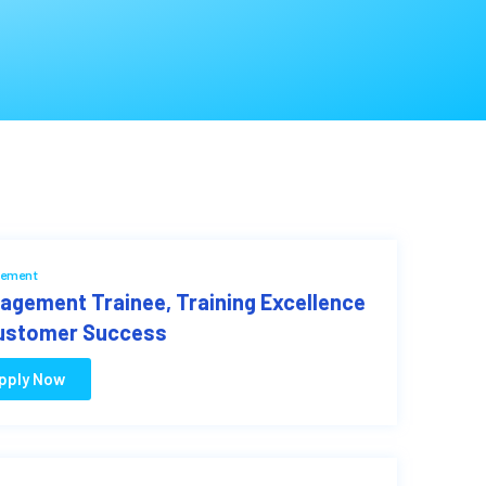
ement
agement Trainee, Training Excellence
ustomer Success
pply Now