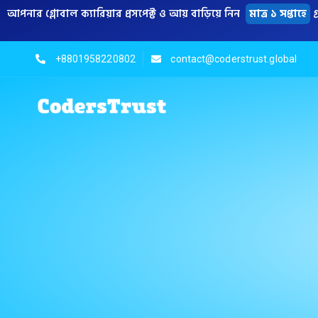
আপনার গ্লোবাল ক্যারিয়ার প্রসপেক্ট ও আয় বাড়িয়ে নিন
মাত্র ১ সপ্তাহে
গ
+8801958220802
contact@coderstrust.global