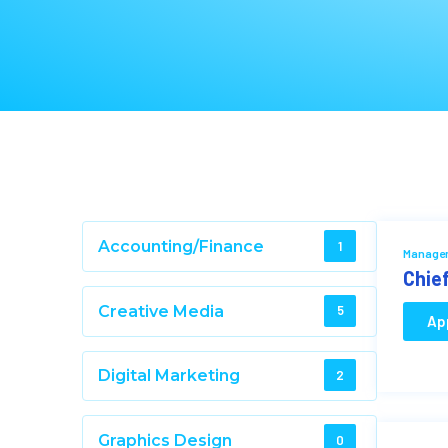
Accounting/Finance
1
Manage
Chie
Creative Media
5
Ap
Digital Marketing
2
Graphics Design
0