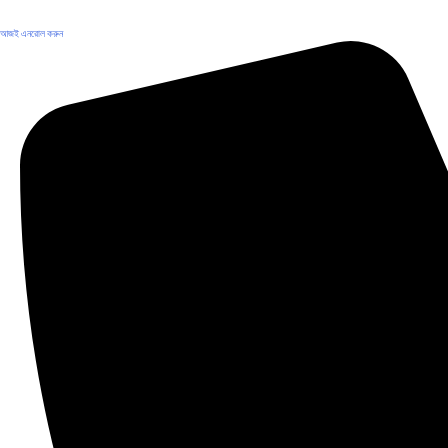
আজই এনরোল করুন